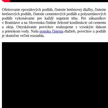
Ošetrovanie epoxidových podláh, čistenie betónovej dlažby, čistenie
betónových podláh, čistenie cementových podláh a polyuretánových
podláh vykonávame pre každý segment trhu. Pre zákazníkov
v Bratislave a na Slovensku čistíme železné konštrukcie od cementu
a oleja. Otryskávanie povrchov realizujeme s vysokým tlakom
a prietokom vody. Naša
ponuka čistenia
dlažieb, povrchov a podláh
je skutočne veľmi rozsiahla.