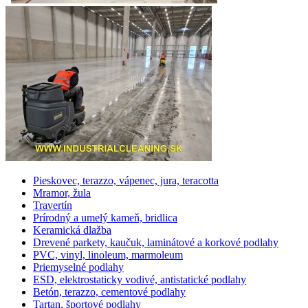
Pieskovec, terazzo, vápenec, jura, teracotta
Mramor, žula
Travertín
Prírodný a umelý kameň, bridlica
Keramická dlažba
Drevené parkety, kaučuk, laminátové a korkové podlahy
PVC, vinyl, linoleum, marmoleum
Priemyselné podlahy
ESD, elektrostaticky vodivé, antistatické podlahy
Betón, terazzo, cementové podlahy
Tartan, športové podlahy