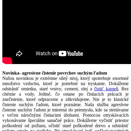
Novinka- agresívne čistenie povrchov suchým ľadom
Našou novinkou je extrémne silný stroj, ktorý spotrebuje enormné
množstvo vzduchu, ktoré je potrebné na tryskanie. Dokážeme
odstrániť omietku, staré vrstvy, cement, olej a
čistiť kameň
. Bez
chémie a vody. Jediné, čo ostane po čistiacich prácach je
znečistenie, ktoré odpraceme a zlikvidujeme. Nie je to klasické
čistenie suchým ľadom, ktoré poznáme. Naša služba agresívne
čistenie suchým ľadom je mierená do priemyslu, kde sa stretávame
s veľmi náročnými čistiacimi úlohami. Pomocou otryskávacích
vykonávame špeciálne sanačné práce. Dokážeme vyčistiť priestor
poškodený od požiaru, očistiť staré poškodené drevo a odstrániť
vyliatu smolu na podlahe. Pri otryskávaní lodí, veľkokapacitných