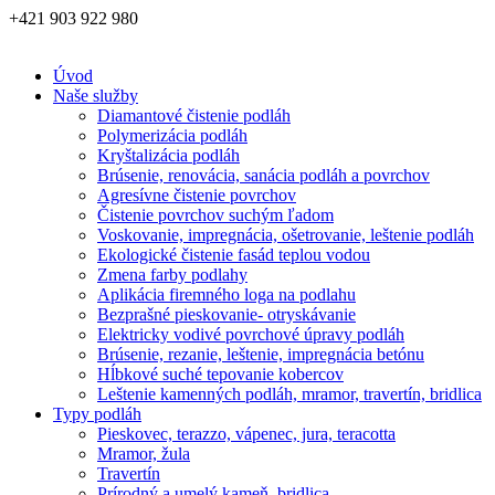
+421 903 922 980
Úvod
Naše služby
Diamantové čistenie podláh
Polymerizácia podláh
Kryštalizácia podláh
Brúsenie, renovácia, sanácia podláh a povrchov
Agresívne čistenie povrchov
Čistenie povrchov suchým ľadom
Voskovanie, impregnácia, ošetrovanie, leštenie podláh
Ekologické čistenie fasád teplou vodou
Zmena farby podlahy
Aplikácia firemného loga na podlahu
Bezprašné pieskovanie- otryskávanie
Elektricky vodivé povrchové úpravy podláh
Brúsenie, rezanie, leštenie, impregnácia betónu
Hĺbkové suché tepovanie kobercov
Leštenie kamenných podláh, mramor, travertín, bridlica
Typy podláh
Pieskovec, terazzo, vápenec, jura, teracotta
Mramor, žula
Travertín
Prírodný a umelý kameň, bridlica