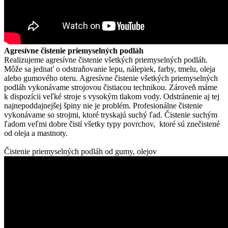
Agresívne čistenie priemyselných podláh
Realizujeme agresívne čistenie všetkých priemyselných podláh.
Môže sa jednať o odstraňovanie lepu, nálepiek, farby, tmelu, oleja
alebo gumového oteru. Agresívne čistenie všetkých priemyselných
podláh vykonávame strojovou čistiacou technikou. Zároveň máme
k dispozícii veľké stroje s vysokým tlakom vody. Odstránenie aj tej
najnepoddajnejšej špiny nie je problém. Profesionálne čistenie
vykonávame so strojmi, ktoré tryskajú suchý ľad. Čistenie suchým
ľadom veľmi dobre čistí všetky typy povrchov, ktoré sú znečistené
od oleja a mastnoty.
Čistenie priemyselných podláh od gumy, olejov