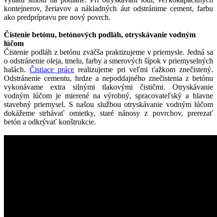
kontejnerov, žeriavov a nákladných áut odstránime cement, farbu
ako predprípravu pre nový povrch.
Čistenie betónu, betónových podláh, otryskávanie vodným
lúčom
Čistenie podláh z betónu zväčša praktizujeme v priemysle. Jedná sa
o odstránenie oleja, tmelu, farby a smerových šípok v priemyselných
halách.
Čistiace práce
realizujeme pri veľmi ťažkom znečistený.
Odstránenie cementu, hrdze a nepoddajného znečistenia z betónu
vykonávame extra silnými tlakovými čističmi. Otryskávanie
vodným lúčom je mierené na výrobný, spracovateľský a hlavne
stavebný priemysel. S našou službou otryskávanie vodným lúčom
dokážeme strhávať omietky, staré nánosy z povrchov, prerezať
betón a odkrývať konštrukcie.