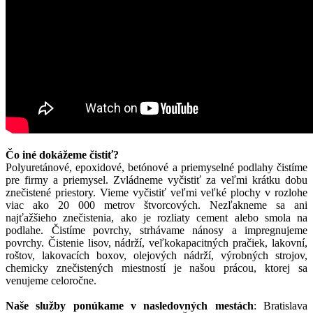
Čo iné dokážeme čistiť?
Polyuretánové, epoxidové, betónové a priemyselné podlahy čistíme
pre firmy a priemysel. Zvládneme vyčistiť za veľmi krátku dobu
znečistené priestory. Vieme vyčistiť veľmi veľké plochy v rozlohe
viac ako 20 000 metrov štvorcových. Nezľakneme sa ani
najťažšieho znečistenia, ako je rozliaty cement alebo smola na
podlahe. Čistíme povrchy, strhávame nánosy a impregnujeme
povrchy. Čistenie lisov, nádrží, veľkokapacitných pračiek, lakovní,
roštov, lakovacích boxov, olejových nádrží, výrobných strojov,
chemicky znečistených miestností je našou prácou, ktorej sa
venujeme celoročne.
Naše služby ponúkame v nasledovných mestách
: Bratislava