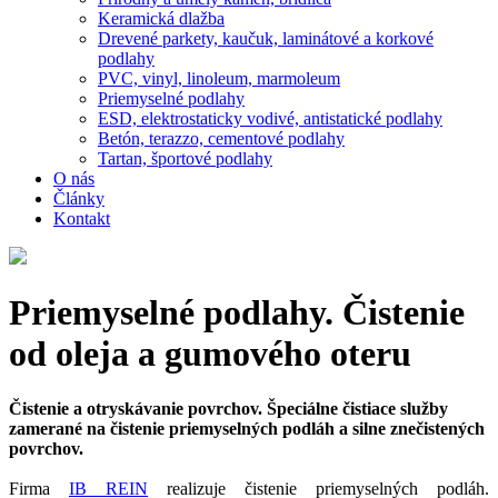
Keramická dlažba
Drevené parkety, kaučuk, laminátové a korkové
podlahy
PVC, vinyl, linoleum, marmoleum
Priemyselné podlahy
ESD, elektrostaticky vodivé, antistatické podlahy
Betón, terazzo, cementové podlahy
Tartan, športové podlahy
O nás
Články
Kontakt
Priemyselné podlahy. Čistenie
od oleja a gumového oteru
Čistenie a otryskávanie povrchov. Špeciálne čistiace služby
zamerané na čistenie priemyselných podláh a silne znečistených
povrchov.
Firma
IB REIN
realizuje čistenie priemyselných podláh.