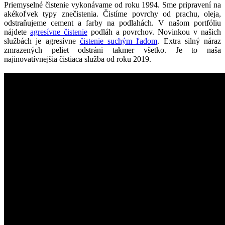
Priemyselné čistenie vykonávame od roku 1994. Sme pripravení na
akékoľvek typy znečistenia. Čistíme povrchy od prachu, oleja,
odstraňujeme cement a farby na podlahách. V našom portfóliu
nájdete
agresívne čistenie
podláh a povrchov. Novinkou v našich
službách je agresívne
čistenie suchým ľadom
. Extra silný náraz
zmrazených peliet odstráni takmer všetko. Je to naša
najinovatívnejšia čistiaca služba od roku 2019.