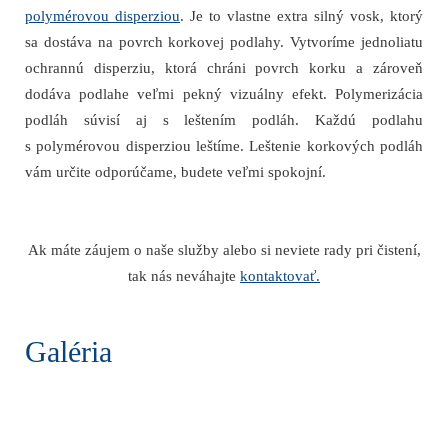
polymérovou disperziou
. Je to vlastne extra silný vosk, ktorý
sa dostáva na povrch korkovej podlahy. Vytvoríme jednoliatu
ochrannú disperziu, ktorá chráni povrch korku a zároveň
dodáva podlahe veľmi pekný vizuálny efekt. Polymerizácia
podláh súvisí aj s leštením podláh. Každú podlahu
s polymérovou disperziou leštíme. Leštenie korkových podláh
vám určite odporúčame, budete veľmi spokojní.
Ak máte záujem o naše služby alebo si neviete rady pri čistení,
tak nás neváhajte
kontaktovať.
Galéria