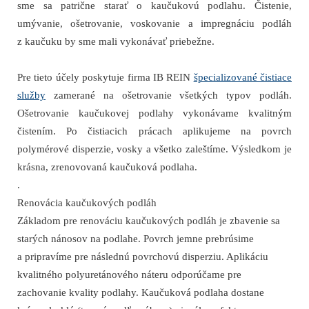
sme sa patrične starať o kaučukovú podlahu. Čistenie,
umývanie, ošetrovanie, voskovanie a impregnáciu podláh
z kaučuku by sme mali vykonávať priebežne.
Pre tieto účely poskytuje firma IB REIN
špecializované čistiace
služby
zamerané na ošetrovanie všetkých typov podláh.
Ošetrovanie kaučukovej podlahy vykonávame kvalitným
čistením. Po čistiacich prácach aplikujeme na povrch
polymérové disperzie, vosky a všetko zaleštíme. Výsledkom je
krásna, zrenovovaná kaučuková podlaha.
.
Renovácia kaučukových podláh
Základom pre renováciu kaučukových podláh je zbavenie sa
starých nánosov na podlahe. Povrch jemne prebrúsime
a pripravíme pre následnú povrchovú disperziu. Aplikáciu
kvalitného polyuretánového náteru odporúčame pre
zachovanie kvality podlahy. Kaučuková podlaha dostane