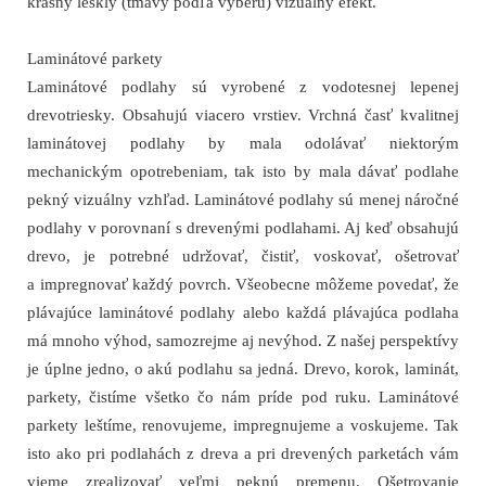
krásny lesklý (tmavý podľa výberu) vizuálny efekt.
Laminátové parkety
Laminátové podlahy sú vyrobené z vodotesnej lepenej
drevotriesky. Obsahujú viacero vrstiev. Vrchná časť kvalitnej
laminátovej podlahy by mala odolávať niektorým
mechanickým opotrebeniam, tak isto by mala dávať podlahe
pekný vizuálny vzhľad. Laminátové podlahy sú menej náročné
podlahy v porovnaní s drevenými podlahami. Aj keď obsahujú
drevo, je potrebné udržovať, čistiť, voskovať, ošetrovať
a impregnovať každý povrch. Všeobecne môžeme povedať, že
plávajúce laminátové podlahy alebo každá plávajúca podlaha
má mnoho výhod, samozrejme aj nevýhod. Z našej perspektívy
je úplne jedno, o akú podlahu sa jedná. Drevo, korok, laminát,
parkety, čistíme všetko čo nám príde pod ruku. Laminátové
parkety leštíme, renovujeme, impregnujeme a voskujeme. Tak
isto ako pri podlahách z dreva a pri drevených parketách vám
vieme zrealizovať veľmi peknú premenu. Ošetrovanie