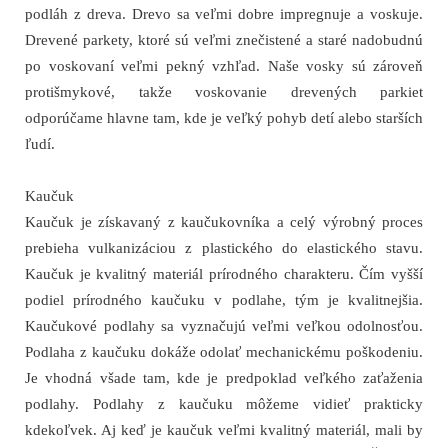
podláh z dreva. Drevo sa veľmi dobre impregnuje a voskuje.
Drevené parkety, ktoré sú veľmi znečistené a staré nadobudnú
po voskovaní veľmi pekný vzhľad. Naše vosky sú zároveň
protišmykové, takže voskovanie drevených parkiet
odporúčame hlavne tam, kde je veľký pohyb detí alebo starších
ľudí.
Kaučuk
Kaučuk je získavaný z kaučukovníka a celý výrobný proces
prebieha vulkanizáciou z plastického do elastického stavu.
Kaučuk je kvalitný materiál prírodného charakteru. Čím vyšší
podiel prírodného kaučuku v podlahe, tým je kvalitnejšia.
Kaučukové podlahy sa vyznačujú veľmi veľkou odolnosťou.
Podlaha z kaučuku dokáže odolať mechanickému poškodeniu.
Je vhodná všade tam, kde je predpoklad veľkého zaťaženia
podlahy. Podlahy z kaučuku môžeme vidieť prakticky
kdekoľvek. Aj keď je kaučuk veľmi kvalitný materiál, mali by